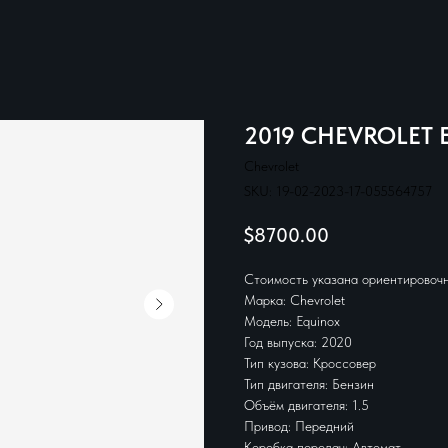
2019 CHEVROLET 
Chevrolet
SKU:
19-02-2023-17-055564757
$
8700.00
Стоимость указана ориентировочн
Марка: Chevrolet
Модель: Equinox
Год выпуска: 2020
Тип кузова: Кроссовер
Тип двигателя: Бензин
Объём двигателя: 1.5
Привод: Передний
Коробка передач: Автомат