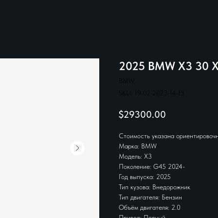
2025 BMW X3 30 
BMW
SKU:
19-02-2023-14-13
$
29300.00
Стоимость указана ориентировочн
Марка: BMW
Модель: X3
Поколение: G45 2024-
Год выпуска: 2025
Тип кузова: Внедорожник
Тип двигателя: Бензин
Объём двигателя: 2.0
Привод: Полный