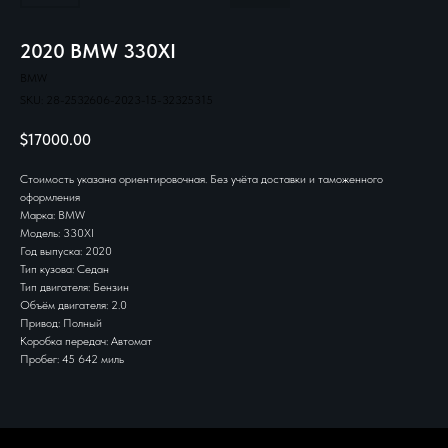
2020 BMW 330XI
BMW
SKU:
28-2532606-2023-15-32325315
$
17000.00
Стоимость указана ориентировочная. Без учёта доставки и таможенного
оформления
Марка: BMW
Модель: 330ХI
Год выпуска: 2020
Тип кузова: Седан
Тип двигателя: Бензин
Объём двигателя: 2.0
Привод: Полный
Коробка передач: Автомат
Пробег: 45 642 миль