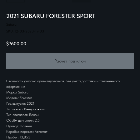
2021 SUBARU FORESTER SPORT
Subaru
SKU:
12-03-2023-17-33
$
7600.00
Расчёт под ключ
Стоимость указана ориентировочная. Без учёта доставки и таможенного
оформления
Марка: Subaru
Модель: Forester
Год выпуска: 2021
Тип кузова: Внедорожник
Тип двигателя: Бензин
Объём двигателя: 2.5
Привод: Полный
Коробка передач: Автомат
Пробег: 13,853