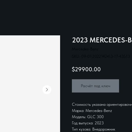
2023 MERCEDES-B
Mercedes-Benz
SKU:
09-07-2022142413-17-43513
$
29900.00
Расчёт под ключ
Стоимость указана ориентировочн
Марка: Mercedes-Benz
Модель: GLC 300
Год выпуска: 2023
Тип кузова: Внедорожник