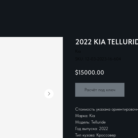
2022 KIA TELLURI
Kia
SKU:
12-03-2023-16-604
$
15000.00
Расчёт под ключ
Стоимость указана ориентировочн
Марка: Kia
Модель: Telluride
Год выпуска: 2022
Тип кузова: Кроссовер