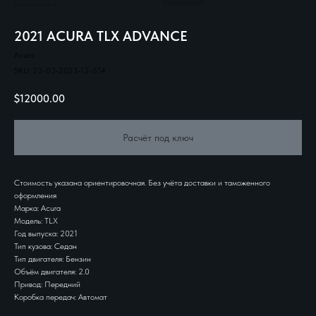
2021 ACURA TLX ADVANCE
Acura
SKU:
23-03-2023-12-514
$
12000.00
Расчёт под ключ
Стоимость указана ориентировочная. Без учёта доставки и таможенного
оформления
Марка: Acura
Модель: TLX
Год выпуска: 2021
Тип кузова: Седан
Тип двигателя: Бензин
Объём двигателя: 2.0
Привод: Передний
Коробка передач: Автомат