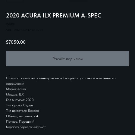
2020 ACURA ILX PREMIUM A-SPEC
Acura
SKU:
29-03-2023-12-51
$
7050.00
Расчёт под ключ
Стоимость указана ориентировочная. Без учёта доставки и таможенного
оформления
Марка: Acura
Модель: ILX
Год выпуска: 2020
Тип кузова: Седан
Тип двигателя: Бензин
Объём двигателя: 2.4
Привод: Передний
Коробка передач: Автомат