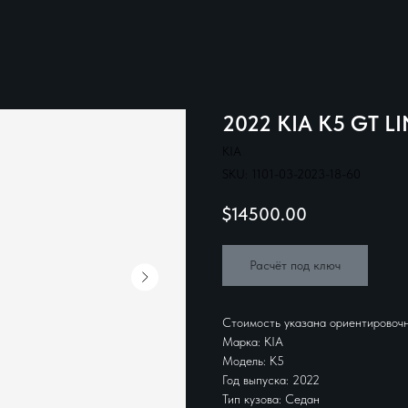
2022 KIA K5 GT LI
KIA
SKU:
1101-03-2023-18-60
$
14500.00
Расчёт под ключ
Стоимость указана ориентировочн
Марка: KIA
Модель: K5
Год выпуска: 2022
Тип кузова: Седан