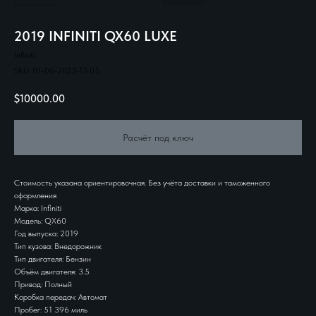
2019 INFINITI QX60 LUXE
Infiniti
SKU:
01-06-2023-17-05
$
10000.00
Расчёт под ключ
Стоимость указана ориентировочная. Без учёта доставки и таможенного
оформления
Марка: Infiniti
Модель: QX60
Год выпуска: 2019
Тип кузова: Внедорожник
Тип двигателя: Бензин
Объём двигателя: 3.5
Привод: Полный
Коробка передач: Автомат
Пробег: 51 396 миль