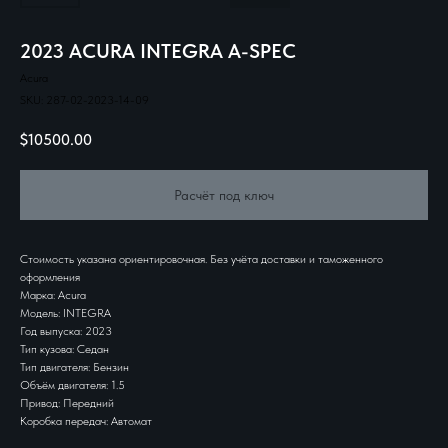
2023 ACURA INTEGRA A-SPEC
Acura
SKU:
287-02-2023-14-09
$
10500.00
Расчёт под ключ
Стоимость указана ориентировочная. Без учёта доставки и таможенного
оформления
Марка: Acura
Модель: INTEGRA
Год выпуска: 2023
Тип кузова: Седан
Тип двигателя: Бензин
Объём двигателя: 1.5
Привод: Передний
Коробка передач: Автомат