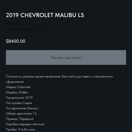
2019 CHEVROLET MALIBU LS
Chevrolet
SKU:
29-02-2023-17-050
$
8400.00
Расчёт под ключ
Стоимость указана ориентировочная. Без учёта доставки и таможенного
оформления
Марка: Chevrolet
Модель: Malibu
Год выпуска: 2019
Тип кузова: Седан
Тип двигателя: Бензин
Объём двигателя: 1.5
Привод: Передний
Коробка передач: Автомат
Пробег: 9 646 миль