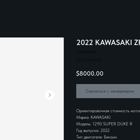
2022 KAWASAKI Z
KAWASAKI
SKU:
мото-43
$
8000.00
Связаться с менеджером
Ориентировочная стоимость мото
Марка: KAWASAKI
Модель: 1290 SUPER DUKE R
Год выпуска: 2022
Тип двигателя: Бензин