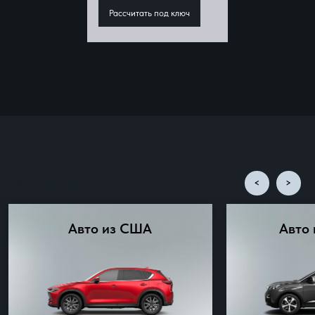
Рассчитать под ключ
Категории
>
<
Авто из США
Авто 